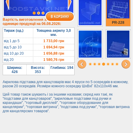
Лототрони
Під посуд
Під поліграфію
Вартість виготовлення за
PR-228
одиницю продукції на 06.08.2026:
Навісні кишені
Тираж (од.)
Товщина акрилу 3,0
Менюхолдери
мм.
Під мобільні
від 1 до 5
1 733,00
грн
від 5 до 10
1 694,94
грн
Під біжутерію
від 10 до 20
1 656,88
грн
Гірки та подіуми
від 20
1 580,76
грн
Під косметику
Ширина:
Висота:
Глибина: 194
Під солодке
426
353
Для хот-догів
Акрилова підставка для канцтоварів має 4 яруси по 5 осередків в кожному,
разом 20 осередків. Розміри кожного осередку ШхВхГ 82х110х46 мм.
Лототрони
Цей товар також шукають і за іншими назвами; серед них такі, як
Ящики з акрилу
"подставки для канцтоваров", "акриловые подставки под ручки и
Цінники
карандаши", "торговый дисплей", "торговое оборудование для
канцелярии", "торговая витрина", "подставка под ручки", "торговая витрина
Засоби захисту
для канцелярских товаров".
Інформ. стенди
Підлогові стійки