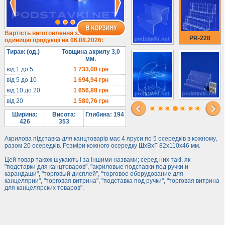
Лототрони
Під посуд
Під поліграфію
Вартість виготовлення за
PR-228
одиницю продукції на 06.08.2026:
Навісні кишені
Тираж (од.)
Товщина акрилу 3,0
Менюхолдери
мм.
Під мобільні
від 1 до 5
1 733,00
грн
від 5 до 10
1 694,94
грн
Під біжутерію
від 10 до 20
1 656,88
грн
Гірки та подіуми
від 20
1 580,76
грн
Під косметику
Ширина:
Висота:
Глибина: 194
Під солодке
426
353
Для хот-догів
Акрилова підставка для канцтоварів має 4 яруси по 5 осередків в кожному,
разом 20 осередків. Розміри кожного осередку ШхВхГ 82х110х46 мм.
Лототрони
Цей товар також шукають і за іншими назвами; серед них такі, як
Ящики з акрилу
"подставки для канцтоваров", "акриловые подставки под ручки и
Цінники
карандаши", "торговый дисплей", "торговое оборудование для
канцелярии", "торговая витрина", "подставка под ручки", "торговая витрина
Засоби захисту
для канцелярских товаров".
Інформ. стенди
Підлогові стійки