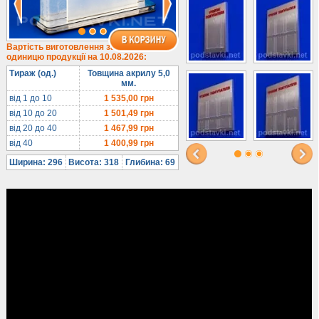
Вартість виготовлення за
одиницю продукції на 10.08.2026:
Тираж (од.)
Товщина акрилу 5,0
мм.
від 1 до 10
1 535,00
грн
від 10 до 20
1 501,49
грн
від 20 до 40
1 467,99
грн
від 40
1 400,99
грн
Ширина: 296
Висота: 318
Глибина: 69