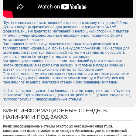
"Куточок споживача" виготовлений з прозорого акрилу товщиною 5,0 мм.
Куточок покупця призначений для розміщення документів А4 і А5
форматів, кишені додатково матований з внутрішньої сторони. У підставі
куточка покупця використовується прозорий акрил товщиною 10 мм і
металізований пластик.
Законодавство зобов`язує власників торгових точок розміщувати в
торгових залах інформацію, призначену для споживачів. Найчастіше для
цього використовуються малопривабливі великі стенди, які порушують
стиль і гармонію інтер`єру і виглядають чужеродно.
Ми пропонуємо оригінальне рішення - настільний куточок споживача.
"Куток споживача" має компактні розміри, а головне виглядає сучасно і
естетично, не вносить дисонанс в інтер`єр торгового залу.
Таке оформлення куточка споживача дозволить вам не тільки розмістити
всю необхідну інформацію і виконати вимоги закону, а й позбутися від
проблем пов`язаних з монтажем стенду і його зовнішнім виглядом.
Цей товар також шукають і за іншими назвами; серед них такі, як "куточок
споживача", "куток споживача", "уголок потребителя", "уголок покупателя",
"куточок покупця", "информационные стенды".
КИЕВ: ИНФОРМАЦИОННЫЕ СТЕНДЫ В
НАЛИЧИИ И ПОД ЗАКАЗ.
Киев: информационные стенды от которых невозможно отказаться.
Минимальная цена на мобильные стенды и буклетницы указана в четвертой
строке тиражной таблицы. Мобильные стенды и буклетницы с доставкой в офис.