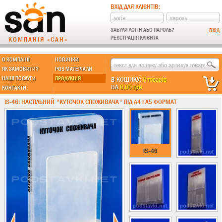
ВХІД ДЛЯ КЛІЄНТІВ:
ЗАБУЛИ ЛОГІН АБО ПАРОЛЬ?
РЕЄСТРАЦІЯ КЛІЄНТА
КОМПАНІЯ «САН»
О КОМПАНІЇ
НОВИНКИ
МЫ ДЕЛАЕМ:
ЯК ЗАМОВИТИ?
POS МАТЕРІАЛИ
НАШІ ПОСЛУГИ
ПРОДУКЦІЯ
В КОШИКУ:
0 товарів
НА
0,00 грн
КОНТАКТИ
Підставки із пластику
IS-46: НАСТІЛЬНИЙ "КУТОЧОК СПОЖИВАЧА" ПІД А4 І А5 ФОРМАТ
Інформ. стенди
Економ
Стандарт
IS-46
Еліт
Підлогові стійки