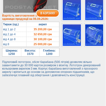
Лототрони
Під посуд
Під поліграфію
Вартість виготовлення за
одиницю продукції на 06.08.2026:
Навісні кишені
Тираж (од.)
акрил
Менюхолдери
від 1 до 2
35 200,00
грн
Під мобільні
від 2 до 4
32 650,00
грн
Під біжутерію
від 4 до 8
30 100,00
грн
від 8
25 000,00
грн
Гірки та подіуми
Ширина:
Висота:
Глибина:
Під косметику
1250
1570
1200
Під солодке
Підлоговий лототрон, обсяг барабана (500 літрів) дозволяє вільно
Для хот-догів
завантажити до 30 000 карток розміром з візитку. Лототрон декорований
кольоровим акрилом 3 мм. Корпус барабана виготовлений з прозорого
Лототрони
акрилу і кріпиться до основи за допомогою опорних підшипників, що
забезпечує плавний хід обертання і довговічність конструкції.
Ящики з акрилу
Цінники
Засоби захисту
Інформ. стенди
Підлогові стійки