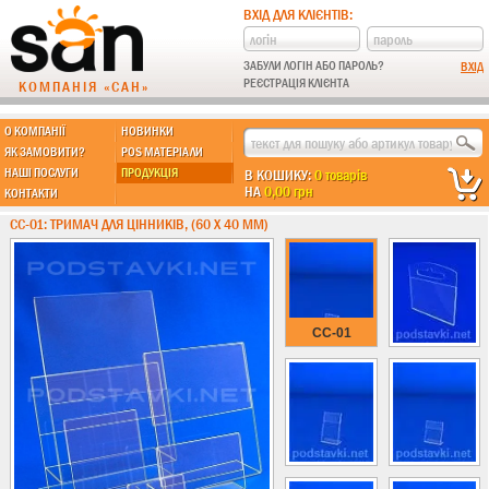
ВХІД ДЛЯ КЛІЄНТІВ:
ЗАБУЛИ ЛОГІН АБО ПАРОЛЬ?
РЕЄСТРАЦІЯ КЛІЄНТА
КОМПАНІЯ «САН»
О КОМПАНІЇ
НОВИНКИ
МЫ ДЕЛАЕМ:
ЯК ЗАМОВИТИ?
POS МАТЕРІАЛИ
НАШІ ПОСЛУГИ
ПРОДУКЦІЯ
В КОШИКУ:
0 товарів
НА
0,00 грн
КОНТАКТИ
Підставки із пластику
CC-01: ТРИМАЧ ДЛЯ ЦІННИКІВ, (60 Х 40 ММ)
Новинки !!!
Різні підставки
Під поліграфію
Навісні кишені
CC-01
Менюхолдери
Під мобільні
Під біжутерію
Гірки та подіуми
Під косметику