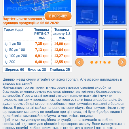
Під солодке
Для хот-догів
Лототрони
Вартість виготовлення за
одиницю продукції на 06.08.2026:
Ящики з акрилу
Тираж (од.)
Товщина
Товщина
Цінники
PETG 0,7
акрилу 1,8
мм.
мм.
Засоби захисту
від 1 до 50
7,35
грн
14,00
грн
Інформ. стенди
від 50 до 100
7,13
грн
13,64
грн
від 100 до 200
6,91
грн
13,27
грн
Підлогові стійки
від 200
6,48
грн
12,55
грн
Ширина: 60
Висота: 38
Глибина: 25
Цінники невід`ємний атрибут сучасної торгівлі. Але як вони виглядають в
вашому магазині?
Найчастіше торгові точки, в яких реалізуються ювелірні вироби та
біжутерія, використовують маленькі цінники, які кріплять безпосередньо
до виробів. У результаті покупці змушені напружувати зір і крутити
головою, питати у продавця, скільки коштує та чи інша вподобана річ. Це
дуже нервує обидві сторони, особливо якщо покупців в магазині зібралося
кілька. В результаті майже напевно всі вони підуть без покупок тільки тому,
що власники магазину не подбали про цінниках, які були б добре видно і
дали б клієнтам спокійно обдумати можливість покупки.
Щоб ви могли уникнути подібних ситуацій, наша компанія виробляє
спеціальні підставки для цінників із прозорого акрилу. Вони виконуються в
різному розмірі, добре вписуються в стилістику вітрини і дозволяють