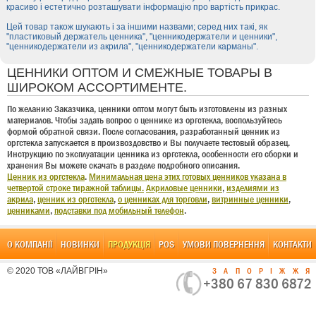
красиво і естетично розташувати інформацію про вартість прикрас.
Цей товар також шукають і за іншими назвами; серед них такі, як
"пластиковый держатель ценника", "ценникодержатели и ценники",
"ценникодержатели из акрила", "ценникодержатели карманы".
ЦЕННИКИ ОПТОМ И СМЕЖНЫЕ ТОВАРЫ В
ШИРОКОМ АССОРТИМЕНТЕ.
По желанию Заказчика, ценники оптом могут быть изготовлены из разных
материалов. Чтобы задать вопрос о ценнике из оргстекла, воспользуйтесь
формой обратной связи. После согласования, разработанный ценник из
оргстекла запускается в произвоздовство и Вы получаете тестовый образец.
Инструкцию по эксплуатации ценника из оргстекла, особенности его сборки и
хранения Вы можете скачать в разделе подробного описания.
Ценник из оргстекла
.
Минимальная цена этих готовых ценников указана в
четвертой строке тиражной таблицы.
Акриловые ценники
,
изделиями из
акрила
,
ценник из оргстекла
,
о ценниках для торговли
,
витринные ценники
,
ценниками
,
подставки под мобильный телефон
.
О КОМПАНІЇ
НОВИНКИ
ПРОДУКЦІЯ
POS
УМОВИ ПОВЕРНЕННЯ
КОНТАКТИ
© 2020 ТОВ «ЛАЙВГРІН»
ЗАПОРІЖЖ
+380 67 830 6872