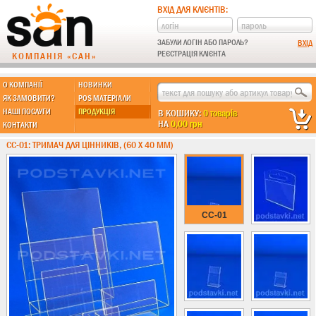
ВХІД ДЛЯ КЛІЄНТІВ:
ЗАБУЛИ ЛОГІН АБО ПАРОЛЬ?
РЕЄСТРАЦІЯ КЛІЄНТА
КОМПАНІЯ «САН»
О КОМПАНІЇ
НОВИНКИ
МЫ ДЕЛАЕМ:
ЯК ЗАМОВИТИ?
POS МАТЕРІАЛИ
НАШІ ПОСЛУГИ
ПРОДУКЦІЯ
В КОШИКУ:
0 товарів
НА
0,00 грн
КОНТАКТИ
Підставки із пластику
CC-01: ТРИМАЧ ДЛЯ ЦІННИКІВ, (60 Х 40 ММ)
Новинки !!!
Різні підставки
Під поліграфію
Навісні кишені
CC-01
Менюхолдери
Під мобільні
Під біжутерію
Гірки та подіуми
Під косметику