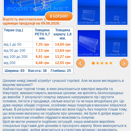
Під солодке
Для хот-догів
Лототрони
Вартість виготовлення за
одиницю продукції на 09.08.2026:
Ящики з акрилу
Тираж (од.)
Товщина
Товщина
Цінники
PETG 0,7
акрилу 1,8
мм.
мм.
Засоби захисту
від 1 до 50
7,35
грн
14,00
грн
Інформ. стенди
від 50 до 100
7,13
грн
13,64
грн
від 100 до 200
6,91
грн
13,27
грн
Підлогові стійки
від 200
6,48
грн
12,55
грн
Ширина: 60
Висота: 38
Глибина: 25
Цінники невід`ємний атрибут сучасної торгівлі. Але як вони виглядають в
вашому магазині?
Найчастіше торгові точки, в яких реалізуються ювелірні вироби та
біжутерія, використовують маленькі цінники, які кріплять безпосередньо
до виробів. У результаті покупці змушені напружувати зір і крутити
головою, питати у продавця, скільки коштує та чи інша вподобана річ. Це
дуже нервує обидві сторони, особливо якщо покупців в магазині зібралося
кілька. В результаті майже напевно всі вони підуть без покупок тільки тому,
що власники магазину не подбали про цінниках, які були б добре видно і
дали б клієнтам спокійно обдумати можливість покупки.
Щоб ви могли уникнути подібних ситуацій, наша компанія виробляє
спеціальні підставки для цінників із прозорого акрилу. Вони виконуються в
різному розмірі, добре вписуються в стилістику вітрини і дозволяють