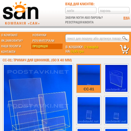
ВХІД ДЛЯ КЛІЄНТІВ:
ЗАБУЛИ ЛОГІН АБО ПАРОЛЬ?
РЕЄСТРАЦІЯ КЛІЄНТА
КОМПАНІЯ «САН»
О КОМПАНІЇ
НОВИНКИ
МЫ ДЕЛАЕМ:
ЯК ЗАМОВИТИ?
POS МАТЕРІАЛИ
НАШІ ПОСЛУГИ
ПРОДУКЦІЯ
В КОШИКУ:
0 товарів
НА
0,00 грн
КОНТАКТИ
Підставки із пластику
CC-01: ТРИМАЧ ДЛЯ ЦІННИКІВ, (60 Х 40 ММ)
Новинки !!!
Різні підставки
Під поліграфію
Навісні кишені
CC-01
Менюхолдери
Під мобільні
Під біжутерію
Гірки та подіуми
Під косметику