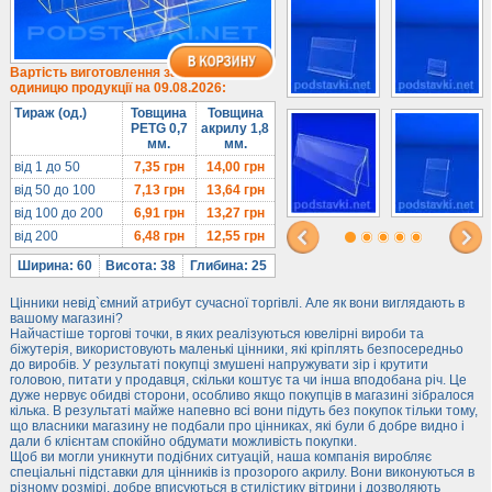
Під солодке
Для хот-догів
Лототрони
Вартість виготовлення за
одиницю продукції на 09.08.2026:
Ящики з акрилу
Тираж (од.)
Товщина
Товщина
Цінники
PETG 0,7
акрилу 1,8
мм.
мм.
Засоби захисту
від 1 до 50
7,35
грн
14,00
грн
Інформ. стенди
від 50 до 100
7,13
грн
13,64
грн
від 100 до 200
6,91
грн
13,27
грн
Підлогові стійки
від 200
6,48
грн
12,55
грн
Ширина: 60
Висота: 38
Глибина: 25
Цінники невід`ємний атрибут сучасної торгівлі. Але як вони виглядають в
вашому магазині?
Найчастіше торгові точки, в яких реалізуються ювелірні вироби та
біжутерія, використовують маленькі цінники, які кріплять безпосередньо
до виробів. У результаті покупці змушені напружувати зір і крутити
головою, питати у продавця, скільки коштує та чи інша вподобана річ. Це
дуже нервує обидві сторони, особливо якщо покупців в магазині зібралося
кілька. В результаті майже напевно всі вони підуть без покупок тільки тому,
що власники магазину не подбали про цінниках, які були б добре видно і
дали б клієнтам спокійно обдумати можливість покупки.
Щоб ви могли уникнути подібних ситуацій, наша компанія виробляє
спеціальні підставки для цінників із прозорого акрилу. Вони виконуються в
різному розмірі, добре вписуються в стилістику вітрини і дозволяють