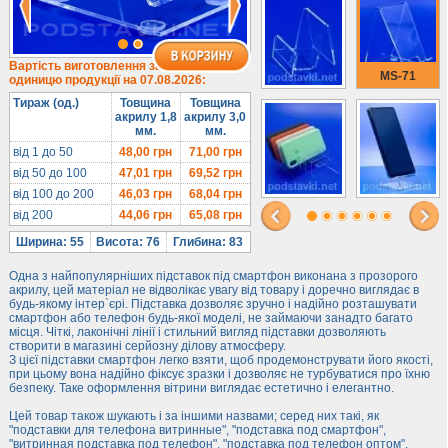
Під біжутерію
Гірки та подіуми
Під косметику
Вартість виготовлення за
MS-71
одиницю продукції на 07.08.2026:
Під солодке
Тираж (од.)
Товщина
Товщина
Для хот-догів
акрилу 1,8
акрилу 3,0
мм.
мм.
Лототрони
від 1 до 50
48,00
грн
71,00
грн
Ящики з акрилу
від 50 до 100
47,01
грн
69,52
грн
Цінники
від 100 до 200
46,03
грн
68,04
грн
від 200
44,06
грн
65,08
грн
Засоби захисту
Ширина: 55
Висота: 76
Глибина: 83
Інформ. стенди
Одна з найпопулярніших підставок під смартфон виконана з прозорого
Підлогові стійки
акрилу, цей матеріал не відволікає увагу від товару і доречно виглядає в
будь-якому інтер`єрі. Підставка дозволяє зручно і надійно розташувати
смартфон або телефон будь-якої моделі, не займаючи занадто багато
місця. Чіткі, лаконічні лінії і стильний вигляд підставки дозволяють
створити в магазині серйозну ділову атмосферу.
З цієї підставки смартфон легко взяти, щоб продемонструвати його якості,
при цьому вона надійно фіксує зразки і дозволяє не турбуватися про їхню
безпеку. Таке оформлення вітрини виглядає естетично і елегантно.
Цей товар також шукають і за іншими назвами; серед них такі, як
"подставки для телефона витринные", "подставка под смартфон",
"витринная подставка под телефон", "подставка под телефон оптом",