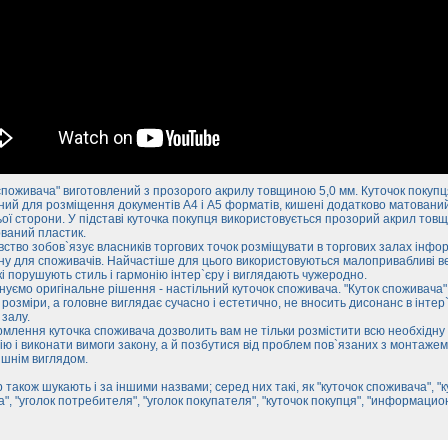
споживача" виготовлений з прозорого акрилу товщиною 5,0 мм. Куточок покупц
ий для розміщення документів А4 і А5 форматів, кишені додатково матований
ої сторони. У підставі куточка покупця використовується прозорий акрил тов
ований пластик.
ство зобов`язує власників торгових точок розміщувати в торгових залах інфо
у для споживачів. Найчастіше для цього використовуються малопривабливі в
кі порушують стиль і гармонію інтер`єру і виглядають чужеродно.
уємо оригінальне рішення - настільний куточок споживача. "Куток споживача"
 розміри, а головне виглядає сучасно і естетично, не вносить дисонанс в інтер
 залу.
млення куточка споживача дозволить вам не тільки розмістити всю необхідну
ю і виконати вимоги закону, а й позбутися від проблем пов`язаних з монтажем
ішнім виглядом.
 також шукають і за іншими назвами; серед них такі, як "куточок споживача", "к
", "уголок потребителя", "уголок покупателя", "куточок покупця", "информаци