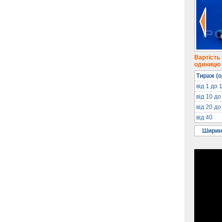
Вартість
одиницю п
Тираж (о
від 1 до 
від 10 до
від 20 до
від 40
Ширин