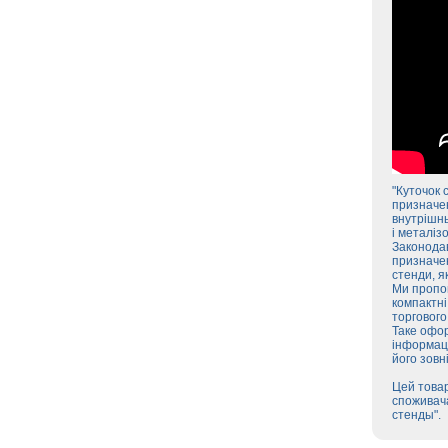
"Куточок 
призначен
внутрішнь
і металіз
Законодав
призначен
стенди, я
Ми пропон
компактні
торгового
Таке офор
інформаці
його зовн
Цей товар
споживача
стенды".