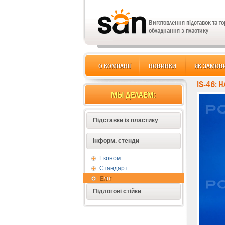
Виготовлення підставок та т
обладнання з пластику
О КОМПАНІЇ
НОВИНКИ
ЯК ЗАМОВ
IS-46: 
МЫ ДЕЛАЕМ:
Підставки із пластику
Інформ. стенди
Економ
Стандарт
Еліт
Підлогові стійки