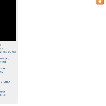
я
 з
щиною 10 мм
рмацію,
еликі
 має
`єр
 стенду і
уток
онные