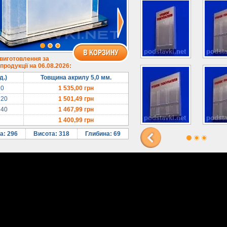
 виготовлення за
родукції на 06.08.2026:
д.)
Товщина акрилу 5,0 мм.
10
1 535,00
грн
 20
1 501,49
грн
 40
1 467,99
грн
1 400,99
грн
а: 296
Висота: 318
Глибина: 69