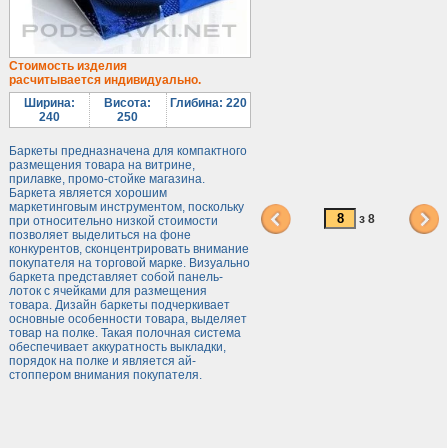
Лототрони
Під посуд
Під поліграфію
Стоимость изделия
расчитывается индивидуально.
Навісні кишені
Ширина:
Висота:
Глибина: 220
Менюхолдери
240
250
Під мобільні
Баркеты предназначена для компактного
Під біжутерію
размещения товара на витрине,
прилавке, промо-стойке магазина.
Гірки та подіуми
Баркета является хорошим
маркетинговым инструментом, поскольку
Під косметику
з 8
при относительно низкой стоимости
позволяет выделиться на фоне
Під солодке
конкурентов, сконцентрировать внимание
покупателя на торговой марке. Визуально
Для хот-догів
баркета представляет собой панель-
лоток с ячейками для размещения
Лототрони
товара. Дизайн баркеты подчеркивает
основные особенности товара, выделяет
Ящики з акрилу
товар на полке. Такая полочная система
Цінники
обеспечивает аккуратность выкладки,
порядок на полке и является ай-
Засоби захисту
стоппером внимания покупателя.
Інформ. стенди
Підлогові стійки